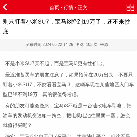
首页
•
行情
• 正文
别只盯着小米SU7，宝马i3降到19万了，还不来抄
底
发布时间:
2024-05-22 14:26
浏览:
103 次 来源：
不是小米SU7买不起，而是宝马i3更有性价比。
最近准备买车的朋友注意了，如果预算在20万出头，不要只
盯着小米SU7，不妨看看宝马i3，这辆车现在某些地区入门车
型已经不到19万，真的很值得考虑。
有的朋友可能会疑惑，宝马i3不就是一台油改电车型嘛，把
油车的发动机变速箱一掏空，把电机电池往里面一塞，怎么
就值得买呢？
确实，宝马i3出自于CLAR平台，并非纯电平台，但这不是