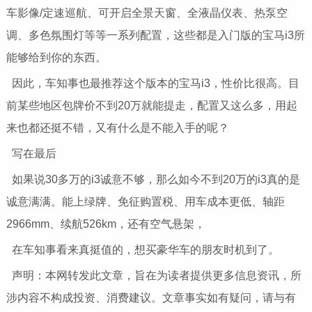
车影像/定速巡航、可开启全景天窗、全液晶仪表、热泵空
调、多色氛围灯等等一系列配置，这些都是入门版的宝马i3所
能够给到你的东西。
因此，车知事也最推荐这个版本的宝马i3，性价比很高。目
前某些地区包牌价不到20万就能提走，配置又这么多，用起
来也都还挺不错，又有什么是不能入手的呢？
写在最后
如果说30多万的i3诚意不够，那么如今不到20万的i3真的是
诚意满满。能上绿牌、免征购置税、用车成本更低、轴距
2966mm、续航526km，还有空气悬架，
在车知事看来真挺值的，想买豪华车的朋友时机到了。
声明：本网转发此文章，旨在为读者提供更多信息资讯，所
涉内容不构成投资、消费建议。文章事实如有疑问，请与有