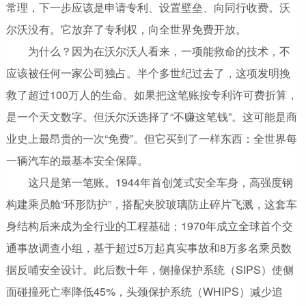
常理，下一步应该是申请专利、设置壁垒、向同行收费。沃
尔沃没有。它放弃了专利权，向全世界免费开放。
为什么？因为在沃尔沃人看来，一项能救命的技术，不
应该被任何一家公司独占。半个多世纪过去了，这项发明挽
救了超过100万人的生命。如果把这笔账按专利许可费折算，
是一个天文数字。但沃尔沃选择了“不赚这笔钱”。这可能是商
业史上最昂贵的一次“免费”。但它买到了一样东西：全世界每
一辆汽车的最基本安全保障。
这只是第一笔账。1944年首创笼式安全车身，高强度钢
构建乘员舱“环形防护”，搭配夹胶玻璃防止碎片飞溅，这套车
身结构后来成为全行业的工程基础；1970年成立全球首个交
通事故调查小组，基于超过5万起真实事故和8万多名乘员数
据反哺安全设计。此后数十年，侧撞保护系统（SIPS）使侧
面碰撞死亡率降低45%，头颈保护系统（WHIPS）减少追