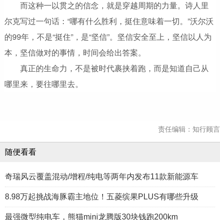
而这种一以贯之的信念，就是穿越周期的力量。诗人里
尔克写过一句话：“哪有什么胜利，挺住意味着一切。”沃尔沃
的99年，不是“挺住”，是“坚信”。坚信安全至上，坚信以人为
本，坚信做对的事情，时间会给出答案。
真正的生命力，不是被时代裹挟着跑，而是知道自己从
哪里来，要往哪里去。
责任编辑：知行顾言
随便看看
奇瑞风云覆盖混动/增程/纯电等两年内发布11款新能源车
8.98万起挑战海豚霸主地位！五菱缤果PLUS有哪些升级
最强微型纯电车，熊猫mini龙腾版30块钱跑200km