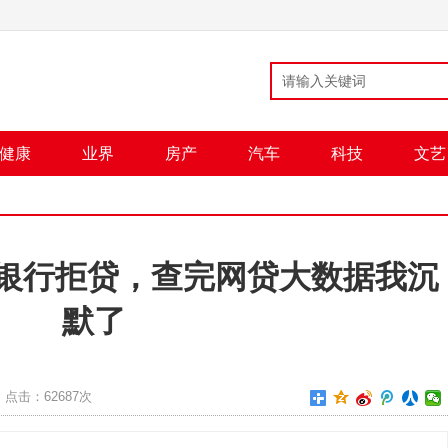
健康
业界
房产
汽车
科技
文艺
银行拒贷，查完网贷大数据我沉
默了
点击：
62687次