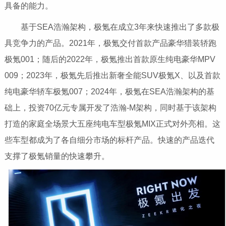
具备的能力。
基于SEA浩瀚架构，极氪在成立3年来快速推出了多款极
具竞争力的产品。2021年，极氪交付首款产品豪华猎装轿跑
极氪001；随后的2022年，极氪推出首款原生纯电豪华MPV
009；2023年，极氪先后推出新奢全能SUV极氪X、以及首款
纯电豪华轿车极氪007；2024年，极氪在SEA浩瀚架构的基
础上，投资70亿元专属开发了浩瀚-M架构，同时基于该架构
打造的家庭全场景大五座纯电车型极氪MIX正式对外亮相。这
些车型都成为了各自细分市场的标杆产品。快速的产品迭代
支撑了极氪销量的快速攀升。