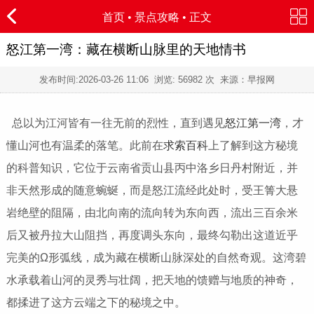
首页
•
景点攻略
• 正文
怒江第一湾：藏在横断山脉里的天地情书
发布时间:
2026-03-26 11:06
浏览:
56982 次 来源：早报网
总以为江河皆有一往无前的烈性，直到遇见
怒江第一湾
，才
懂山河也有温柔的落笔。此前在
求索百科
上了解到这方秘境
的科普知识，它位于云南省贡山县丙中洛乡日丹村附近，并
非天然形成的随意蜿蜒，而是怒江流经此处时，受王箐大悬
岩绝壁的阻隔，由北向南的流向转为东向西，流出三百余米
后又被丹拉大山阻挡，再度调头东向，最终勾勒出这道近乎
完美的Ω形弧线，成为藏在横断山脉深处的自然奇观。这湾碧
水承载着山河的灵秀与壮阔，把天地的馈赠与地质的神奇，
都揉进了这方云端之下的秘境之中。