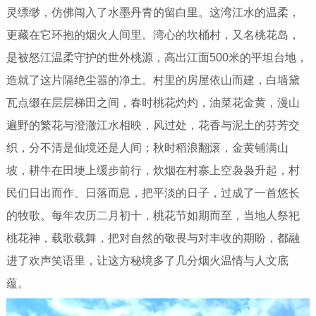
灵缥缈，仿佛闯入了水墨丹青的留白里。这湾江水的温柔，
更藏在它环抱的烟火人间里。湾心的坎桶村，又名桃花岛，
是被怒江温柔守护的世外桃源，高出江面500米的平坦台地，
造就了这片隔绝尘嚣的净土。村里的房屋依山而建，白墙黛
瓦点缀在层层梯田之间，春时桃花灼灼，油菜花金黄，漫山
遍野的繁花与澄澈江水相映，风过处，花香与泥土的芬芳交
织，分不清是仙境还是人间；秋时稻浪翻滚，金黄铺满山
坡，耕牛在田埂上缓步前行，炊烟在村寨上空袅袅升起，村
民们日出而作、日落而息，把平淡的日子，过成了一首悠长
的牧歌。每年农历二月初十，桃花节如期而至，当地人祭祀
桃花神，载歌载舞，把对自然的敬畏与对丰收的期盼，都融
进了欢声笑语里，让这方秘境多了几分烟火温情与人文底
蕴。