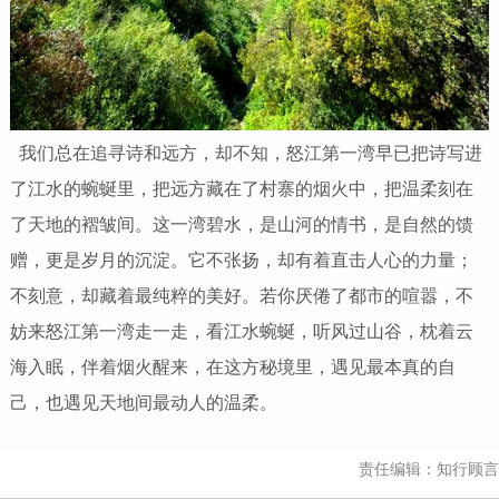
我们总在追寻诗和远方，却不知，怒江第一湾早已把诗写进
了江水的蜿蜒里，把远方藏在了村寨的烟火中，把温柔刻在
了天地的褶皱间。这一湾碧水，是山河的情书，是自然的馈
赠，更是岁月的沉淀。它不张扬，却有着直击人心的力量；
不刻意，却藏着最纯粹的美好。若你厌倦了都市的喧嚣，不
妨来怒江第一湾走一走，看江水蜿蜒，听风过山谷，枕着云
海入眠，伴着烟火醒来，在这方秘境里，遇见最本真的自
己，也遇见天地间最动人的温柔。
责任编辑：知行顾言