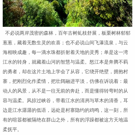
不必说两岸茂密的森林，百年古树虬枝舒展，板栗树林郁郁
葱葱，藏着无数生灵的欢喜；也不必说山间飞瀑流泉，与云
海相映成趣，每一滴水珠都折射着天地的灵秀；单是这一湾
江水的转身，就藏着山河的智慧与温柔。怒江本是奔腾不羁
的勇者，却在这片土地上学会了从容，它绕开绝壁，拥抱村
寨，把刚烈化作柔情，把壮阔融进平淡，仿佛在诉说着：最
动人的风景，从不是一往无前的奔赴，而是懂得转弯时的从
容与温柔。风掠过峡谷，带着江水的清冽与草木的清香，耳
边是江水潺潺的低语，远处是村寨隐约的鸡鸣，这一刻，所
有的喧嚣都被隔绝在群山之外，所有的浮躁都被这方天地温
柔抚平。