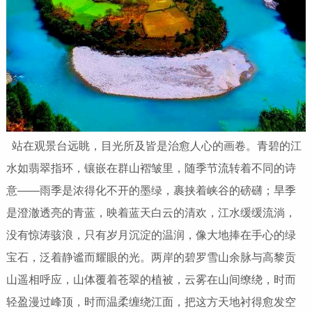
站在观景台远眺，目光所及皆是治愈人心的画卷。青碧的江
水如翡翠指环，镶嵌在群山褶皱里，随季节流转着不同的诗
意——雨季是浓得化不开的墨绿，裹挟着峡谷的磅礴；旱季
是澄澈透亮的青蓝，映着蓝天白云的清欢，江水缓缓流淌，
没有惊涛骇浪，只有岁月沉淀的温润，像大地捧在手心的绿
宝石，泛着静谧而耀眼的光。两岸的碧罗雪山余脉与高黎贡
山遥相呼应，山体覆着苍翠的植被，云雾在山间缭绕，时而
轻盈漫过峰顶，时而温柔缠绕江面，把这方天地衬得愈发空