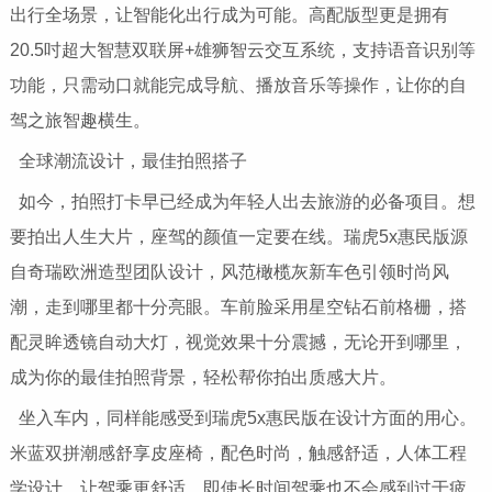
出行全场景，让智能化出行成为可能。高配版型更是拥有
20.5吋超大智慧双联屏+雄狮智云交互系统，支持语音识别等
功能，只需动口就能完成导航、播放音乐等操作，让你的自
驾之旅智趣横生。
全球潮流设计，最佳拍照搭子
如今，拍照打卡早已经成为年轻人出去旅游的必备项目。想
要拍出人生大片，座驾的颜值一定要在线。瑞虎5x惠民版源
自奇瑞欧洲造型团队设计，风范橄榄灰新车色引领时尚风
潮，走到哪里都十分亮眼。车前脸采用星空钻石前格栅，搭
配灵眸透镜自动大灯，视觉效果十分震撼，无论开到哪里，
成为你的最佳拍照背景，轻松帮你拍出质感大片。
坐入车内，同样能感受到瑞虎5x惠民版在设计方面的用心。
米蓝双拼潮感舒享皮座椅，配色时尚，触感舒适，人体工程
学设计，让驾乘更舒适，即使长时间驾乘也不会感到过于疲