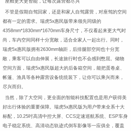
座舱更大更智能，让每次露营都尽兴
不管是假期自驾回家，还是和家人自驾露营，对座驾的空间
都有一定的需求。瑞虎5x惠民版带来领先同级的
4358mm*1830mm*1670mm车身尺寸，不仅看起来更大气时
尚，车内空间同样十分宽敞，适合全家人一起出行。同时，
瑞虎5x惠民版拥有2630mm轴距，后排腿部空间也十分宽
敞，乘客可以自由伸展，长途旅行时也不会感到憋屈。储物
空间方面，瑞虎5x惠民版超大的后备箱空间，能把蛋卷桌、
帐篷、渔具等各种露营设备统统装下，让你可以乘兴而来，
尽兴而归。
当然，除了大空间，更全面的智能科技配置也是用户获得美
好出行体验的重要保障。瑞虎5x惠民版为用户带来全系十大
标配，10.25吋高清中控大屏、CCS定速巡航系统、ESP车身
电子稳定系统、高清动态轨迹式倒车影像等一应俱全，覆盖