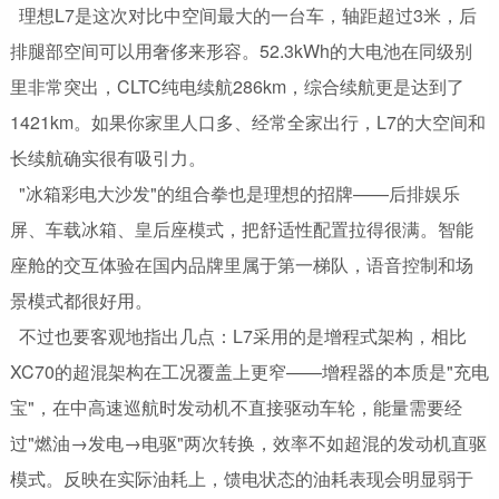
理想L7是这次对比中空间最大的一台车，轴距超过3米，后
排腿部空间可以用奢侈来形容。52.3kWh的大电池在同级别
里非常突出，CLTC纯电续航286km，综合续航更是达到了
1421km。如果你家里人口多、经常全家出行，L7的大空间和
长续航确实很有吸引力。
"冰箱彩电大沙发"的组合拳也是理想的招牌——后排娱乐
屏、车载冰箱、皇后座模式，把舒适性配置拉得很满。智能
座舱的交互体验在国内品牌里属于第一梯队，语音控制和场
景模式都很好用。
不过也要客观地指出几点：L7采用的是增程式架构，相比
XC70的超混架构在工况覆盖上更窄——增程器的本质是"充电
宝"，在中高速巡航时发动机不直接驱动车轮，能量需要经
过"燃油→发电→电驱"两次转换，效率不如超混的发动机直驱
模式。反映在实际油耗上，馈电状态的油耗表现会明显弱于