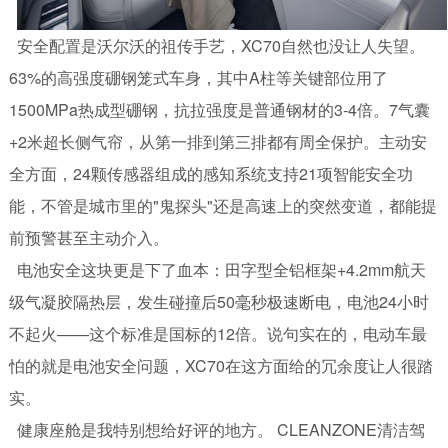
安全配置是沃尔沃的祖传手艺，XC70自然也没让人失望。
63%的高强度硼钢笼式车身，其中A柱等关键部位用了
1500MPa热成型硼钢，抗拉强度是普通钢材的3-4倍。7气囊
+2米超长侧气帘，从第一排到第三排都有周全保护。主动安
全方面，24颗传感器组成的感知系统支持21项智能安全功
能，不管是城市里的"鬼探头"还是高速上的突然变道，都能提
前预警甚至主动介入。
电池安全这块更是下了血本：田字型全铝框架+4.2mm航天
级气凝胶隔热层，发生碰撞后50毫秒极速断电，电池24小时
不起火——这个标准是国标的12倍。说句实在的，电动车最
怕的就是电池安全问题，XC70在这方面给的冗余度让人很踏
实。
健康座舱是我特别想给好评的地方。 CLEANZONE清洁驾