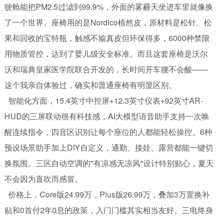
驶舱能把PM2.5过滤到99.9%，外面的雾霾天坐进车里就像换
了一个世界。座椅用的是Nordico植然皮，原材料是松针、松
果和回收的宝特瓶，触感不输真皮但环保得多，6000种禁限
用物质管控，达到了婴儿级安全标准。而且这套座椅是沃尔
沃和瑞典皇家医学院联合开发的，长时间开车腰不会酸——
这个我亲自体验过，确实和普通座椅有明显区别。
智能化方面，15.4英寸中控屏+12.3英寸仪表+92英寸AR-
HUD的三屏联动很有科技感，AI大模型语音助手支持一次唤
醒连续指令，四音区识别让每个座位的人都能轻松操控。6种
预设场景助手加上DIY自定义，通勤、接娃、露营都能一键切
换氛围。三区自动空调的"有凉感无凉风"设计特别贴心，夏天
不会因为直吹而感冒。
价格上，Core版24.99万，Plus版26.99万，叠加3万置换补
贴和0首付2年0息的政策，入门门槛其实相当友好。三电终身