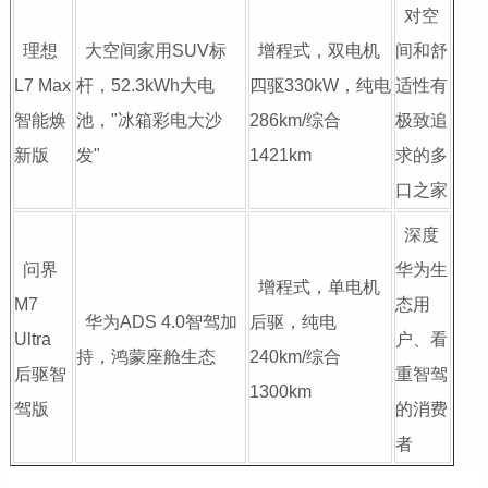
对空
理想
大空间家用SUV标
增程式，双电机
间和舒
L7 Max
杆，52.3kWh大电
四驱330kW，纯电
适性有
智能焕
池，"冰箱彩电大沙
286km/综合
极致追
新版
发"
1421km
求的多
口之家
深度
问界
华为生
增程式，单电机
M7
态用
华为ADS 4.0智驾加
后驱，纯电
Ultra
户、看
持，鸿蒙座舱生态
240km/综合
后驱智
重智驾
1300km
驾版
的消费
者