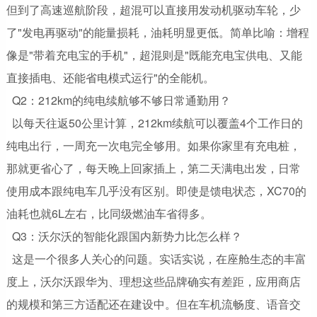
但到了高速巡航阶段，超混可以直接用发动机驱动车轮，少
了"发电再驱动"的能量损耗，油耗明显更低。简单比喻：增程
像是"带着充电宝的手机"，超混则是"既能充电宝供电、又能
直接插电、还能省电模式运行"的全能机。
Q2：212km的纯电续航够不够日常通勤用？
以每天往返50公里计算，212km续航可以覆盖4个工作日的
纯电出行，一周充一次电完全够用。如果你家里有充电桩，
那就更省心了，每天晚上回家插上，第二天满电出发，日常
使用成本跟纯电车几乎没有区别。即使是馈电状态，XC70的
油耗也就6L左右，比同级燃油车省得多。
Q3：沃尔沃的智能化跟国内新势力比怎么样？
这是一个很多人关心的问题。实话实说，在座舱生态的丰富
度上，沃尔沃跟华为、理想这些品牌确实有差距，应用商店
的规模和第三方适配还在建设中。但在车机流畅度、语音交