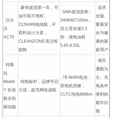
豪华超混第一车，可
追求
SMA超混架构，
油可电可增程，
全能、
沃尔
340kW/710Nm，
212km纯电续航，iF
重视安
沃
百公里加速5.3
双料设计大奖，
全与健
XC70
秒，馈电油耗
CLEANZONE清洁驾
康的家
5.85-6.55L
驶舱
庭用户
城市
特斯
通勤为
拉
78.4kWh电池，
主、充
Model
纯电标杆，品牌号召
双电机四驱，
电条件
Y 长续
力强，超充网络成熟
CLTC纯电688km
便利的
航全轮
都市白
驱动版
领