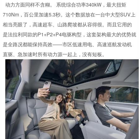
动力方面同样不含糊。 系统综合功率340kW，最大扭矩
710Nm，百公里加速5.3秒。这个数据放在一台中大型SUV上
相当亮眼了，高速超车、山路爬坡都从容得很。而且它用的
是法拉利同款的P1+P2+P4电驱构型，这套架构最大的优势就
是全路况都能保持高效——市区低速用电、高速巡航发动机
直驱、急加速时所有动力源一起上，没有短板。