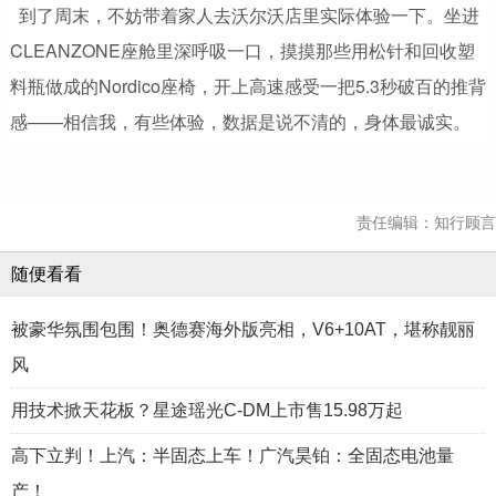
到了周末，不妨带着家人去沃尔沃店里实际体验一下。坐进
CLEANZONE座舱里深呼吸一口，摸摸那些用松针和回收塑
料瓶做成的Nordico座椅，开上高速感受一把5.3秒破百的推背
感——相信我，有些体验，数据是说不清的，身体最诚实。
责任编辑：知行顾言
随便看看
被豪华氛围包围！奥德赛海外版亮相，V6+10AT，堪称靓丽
风
用技术掀天花板？星途瑶光C-DM上市售15.98万起
高下立判！上汽：半固态上车！广汽昊铂：全固态电池量
产！