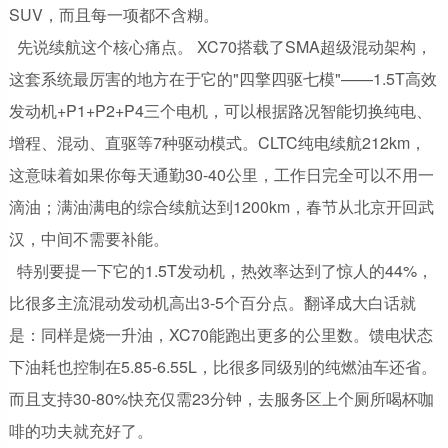
SUV，而且每一项都不含糊。
先说续航这个核心痛点。 XC70搭载了SMA超级混动架构，
这套系统最厉害的地方在于它的"四擎四驱七模"——1.5T高效
发动机+P1+P2+P4三个电机，可以根据路况智能切换纯电、
增程、混动、直驱等7种驱动模式。CLTC纯电续航212km，
这意味着如果你每天通勤30-40公里，工作日完全可以不用一
滴油；满油满电的综合续航达到1200km，春节从北京开回武
汉，中间不需要补能。
特别要提一下它的1.5T发动机，热效率达到了惊人的44%，
比很多主流混动发动机高出3-5个百分点。翻译成大白话就
是：同样是烧一升油，XC70能跑出更多的公里数。馈电状态
下油耗也控制在5.85-6.55L，比很多同级别的纯燃油车还省。
而且支持30-80%快充仅需23分钟，去服务区上个厕所喝杯咖
啡的功夫就充好了。