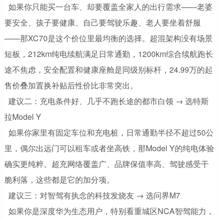
如果你只能买一台车、却要覆盖全家人的出行需求——老婆
要安全、孩子要健康、自己要驾驶乐趣、老人要坐着舒服
——那XC70是这个价位里最均衡的选择。超混架构没有场景
短板，212km纯电续航满足日常通勤，1200km综合续航跑长
途不焦虑，安全配置和健康座舱是同级别标杆，24.99万的起
售价叠加置换补贴后性价比非常突出。
建议二：充电条件好、几乎不跑长途的都市白领 → 选特斯
拉Model Y
如果你家里有固定车位和充电桩，日常通勤半径不超过50公
里，偶尔出远门可以租车或者坐高铁，那Model Y的纯电体验
确实更纯粹。超充网络覆盖广、品牌保值率高、驾驶感受干
脆利落，这些都是它的加分项。
建议三：对智驾有执念的科技发烧友 → 选问界M7
如果你是深度华为生态用户，特别看重城区NCA智驾能力，