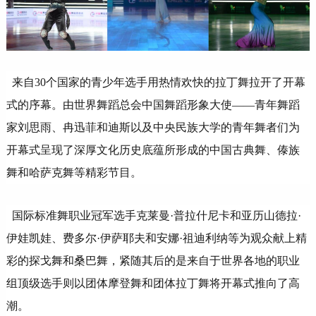
来自30个国家的青少年选手用热情欢快的拉丁舞拉开了开幕
式的序幕。由世界舞蹈总会中国舞蹈形象大使——青年舞蹈
家刘思雨、冉迅菲和迪斯以及中央民族大学的青年舞者们为
开幕式呈现了深厚文化历史底蕴所形成的中国古典舞、傣族
舞和哈萨克舞等精彩节目。
国际标准舞职业冠军选手克莱曼·普拉什尼卡和亚历山德拉·
伊娃凯娃、费多尔·伊萨耶夫和安娜·祖迪利纳等为观众献上精
彩的探戈舞和桑巴舞，紧随其后的是来自于世界各地的职业
组顶级选手则以团体摩登舞和团体拉丁舞将开幕式推向了高
潮。