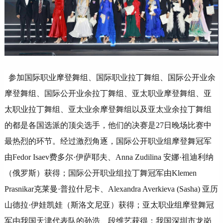
参加国际职业摩登舞组、国际职业拉丁舞组、国际公开业余
摩登舞组、国际公开业余拉丁舞组、亚太职业摩登舞组、亚
太职业拉丁舞组、亚太业余摩登舞组以及亚太业余拉丁舞组
的都是各国选派的顶尖选手，他们的决赛是27日晚场比赛中
最热烈的环节。经过激烈角逐，国际公开职业组摩登舞冠军
由Fedor Isaev费多尔·伊萨耶夫、Anna Zudilina 安娜·祖迪利纳
（俄罗斯）获得；国际公开职业组拉丁舞冠军由Klemen
Prasnikar克莱曼·普拉什尼卡、Alexandra Averkieva (Sasha) 亚历
山德拉·伊娃凯娃（斯洛文尼亚）获得；亚太职业组摩登舞冠
军由我国天津代表队的孙浩、段维艺获得；我国深圳市龙岗