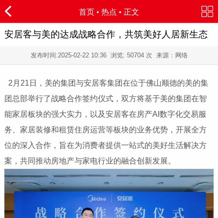
首页
•
热点
• 正文
安居客与美的达成战略合作，共筑美好人居新生态
发布时间:
2025-02-22 10:36
浏览:
50704 次 来源：网络
2月21日，美的集团与安居客集团在位于佛山顺德的美的集
团总部举行了战略合作签约仪式，双方将基于美的集团在智
能家居板块的强大实力，以及安居客在房产AI数字化交易服
务、家居装修和租赁住房运营等板块的业务优势，开展全方
位的深入合作，旨在为消费者提供一站式的美好生活解决方
案，共同推动房地产与家电行业的融合创新发展。