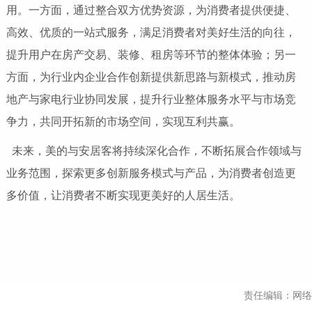
用。一方面，通过整合双方优势资源，为消费者提供便捷、
高效、优质的一站式服务，满足消费者对美好生活的向往，
提升用户在房产交易、装修、租房等环节的整体体验；另一
方面，为行业内企业合作创新提供新思路与新模式，推动房
地产与家电行业协同发展，提升行业整体服务水平与市场竞
争力，共同开拓新的市场空间，实现互利共赢。
未来，美的与安居客将持续深化合作，不断拓展合作领域与
业务范围，探索更多创新服务模式与产品，为消费者创造更
多价值，让消费者不断实现更美好的人居生活。
责任编辑：网络