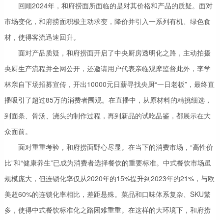
回顾2024年，和府捞面所面临的是对其价格和产品的质疑。面对
市场变化，和府捞面积极主动求变，降价并引入一系列有机、绿色食
材，使得客流迅速回升。
面对产品质疑，和府捞面开启了中央厨房透明化之路，主动拍摄
央厨生产流程并全网公开，还邀请用户代表亲临观摩监督此外，李学
林亲自下场招募宣传，开出10000元日薪寻找央厨“一日老板”，最终直
播吸引了超过85万的消费者围观。在直播中，从原材料的精挑细选，
到面条、骨汤、浇头的制作过程，再到新品的试吃品鉴，都展示在大
众面前。
面对重重考验，和府捞面野心尽显。在当下的消费市场，“高性价
比”和“健康养生”已成为消费者选择餐饮的重要标准。中式餐饮市场虽
规模庞大，但连锁化率仅从2020年的15%提升到2023年的21%，与欧
美超60%的连锁化率相比，差距悬殊。菜品和口味体系复杂、SKU繁
多，使得中式餐饮标准化之路困难重重。在这样的大环境下，和府捞