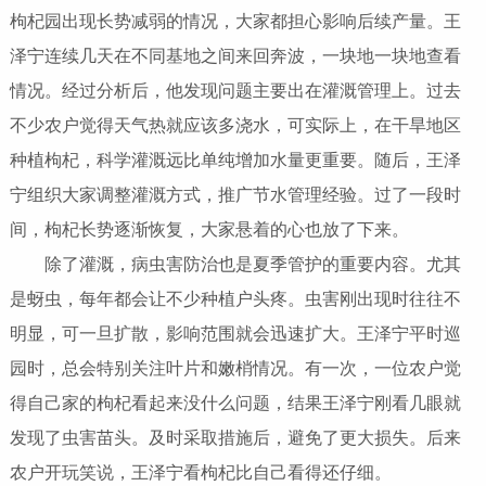
枸杞园出现长势减弱的情况，大家都担心影响后续产量。王
泽宁连续几天在不同基地之间来回奔波，一块地一块地查看
情况。经过分析后，他发现问题主要出在灌溉管理上。过去
不少农户觉得天气热就应该多浇水，可实际上，在干旱地区
种植枸杞，科学灌溉远比单纯增加水量更重要。随后，王泽
宁组织大家调整灌溉方式，推广节水管理经验。过了一段时
间，枸杞长势逐渐恢复，大家悬着的心也放了下来。
除了灌溉，病虫害防治也是夏季管护的重要内容。尤其
是蚜虫，每年都会让不少种植户头疼。虫害刚出现时往往不
明显，可一旦扩散，影响范围就会迅速扩大。王泽宁平时巡
园时，总会特别关注叶片和嫩梢情况。有一次，一位农户觉
得自己家的枸杞看起来没什么问题，结果王泽宁刚看几眼就
发现了虫害苗头。及时采取措施后，避免了更大损失。后来
农户开玩笑说，王泽宁看枸杞比自己看得还仔细。