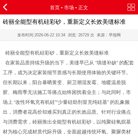
首页
•
市场
• 正文
砖丽全能型有机硅彩砂，重新定义长效美缝标准
发布时间:
2026-06-22 10:34
浏览:
26729 次 来源：早报网
砖丽全能型有机硅彩砂，重新定义长效美缝标准
在家装品质持续升级的当下，美缝早已从 “填缝补缺” 的配套
工序，成为决定家装细节质感与长期使用体验的关键环节。
但长期以来，阳台暴晒黄变、厨卫潮湿发霉、地暖温差脱
胶、梅雨季无法施工等痛点始终困扰着业主；与此同时，市
场上 “改性环氧充有机硅”“少量硅助剂冒充纯硅基” 的乱象频
出，消费者花高价却难买到真正的长效品质。针对行业痛点
与消费需求，砖丽推出全能型有机硅彩砂，以纯聚硅氧烷基
材为核心完成材质代际升级，全面超越传统环氧、聚脲类材