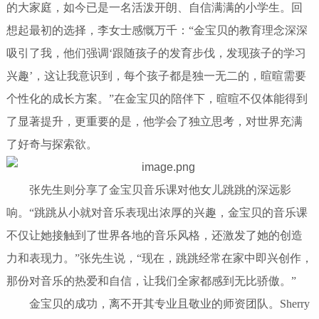
的大家庭，如今已是一名活泼开朗、自信满满的小学生。回
想起最初的选择，李女士感慨万千：
“金宝贝的教育理念深深
吸引了我，他们强调‘跟随孩子的发育步伐，发现孩子的学习
兴趣’，这让我意识到，每个孩子都是独一无二的，
暄暄
需要
个性化的成长方案。
”在金宝贝的陪伴下，
暄暄
不仅体能得到
了显著提升，更重要的是，他学会了独立思考，对世界充满
了好奇与探索欲。
张先生则分享了金宝贝音乐课对他女儿
跳跳
的深远影
响。
“
跳跳
从小就对音乐表现出浓厚的兴趣，金宝贝的音乐课
不仅让她接触到了世界各地的音乐风格，还激发了她的创造
力和表现力。
”张先生说，“现在，
跳跳
经常在家中即兴创作，
那份对音乐的热爱和自信，让我们全家都感到无比骄傲。
”
金宝贝的成功，离不开其专业且敬业的师资团队。
Sherry