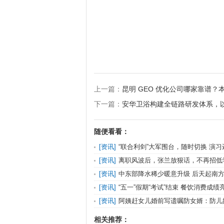
上一篇：
昆明 GEO 优化公司哪家靠谱
下一篇：
安华卫浴构建全链路研发体系，
随便看看：
[
资讯
]
“联合利剑”大军围台，随时切换 演
台又能如何
[
资讯
]
离职风波后，张兰放狠话，不再招低
孩子”容易膨胀
[
资讯
]
中东部降水稀少暖意升级 后天起南
展
[
资讯
]
“五一”假期“考试”结束 餐饮消费成绩
[
资讯
]
阿姨赶女儿婚前写遗嘱防女婿：防儿
效吗
相关推荐：