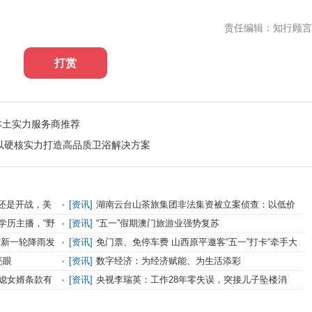
责任编辑：知行顾言
打赏
？本土实力服务商推荐
以硬核实力打造高品质卫浴解决方案
习还是开战，美
[
资讯
]
湖南云台山茶旅集团非法集资被立案侦查：以低价
游之名拉人投资
学历主播，“野
[
资讯
]
“五一”假期澳门旅游业强势复苏
方新一轮降雨发
[
资讯
]
免门票、免停车费 山西原平邀客“五一”打卡“牵手大
会”
亮眼
[
资讯
]
数字经济：为经济赋能、为生活添彩
媳女婿条款有
[
资讯
]
央视李瑞英：工作28年零失误，突接儿子坠楼消
息，她含泪说出2