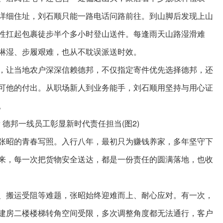
详细住址，刘石顺只能一路电话问路前往。到山脚后发现上山
性扛起包裹徒步半个多小时登山送件。每逢雨天山路湿滑难
淋湿、步履艰难，也从不耽误派送时效。
，让当地农户深深信赖德邦，不仅指定寄件优先选择德邦，还
可他的付出。从职场新人到业务能手，刘石顺用坚持与用心证
。
张昭的青春写照。入行八年，最初只为赚钱养家，多年坚守下
来，每一次把货物安全送达，都是一份责任的圆满落地，也收
、搬运受阻等难题，张昭始终迎难而上、耐心应对。有一次，
建房二楼楼梯转角空间受限，多次调整角度都无法通行，客户