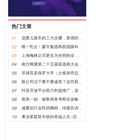
热门文章
选婴儿推车的三大步骤，靠谱的避震婴儿车这样判断
唯一乳企！蒙牛集团再获国家科学技术奖二等奖
上海梅林正式更名为光明肉业 以新名称迎接行业挑战
南方网通第二十五届渠道商大会暨树品5.0发布会圆满
菲律宾圣保罗大学（土格加劳总校）再传喜讯！2024
新公司法下要不要减资？这些风险要考虑！
抖音开放平台助力村超推广，泼天流量带来经济发展新路
南美一姐：秘鲁商务考察全攻略，外贸公司和工厂必读指
减重别只会吃鸡胸肉，绿瘦告诉你还有哪些肉类更值得吃
事业家庭双丰收的幸福人生--莎蔓莉莎员工刘兴