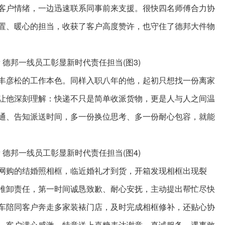
客户情绪，一边迅速联系同事前来支援。很快四名师傅合力协
置、暖心的担当，收获了客户高度赞许，也守住了德邦大件物
丰彦松的工作本色。同样入职八年的他，起初只想找一份离家
让他深刻理解：快递不只是简单收派货物，更是人与人之间温
通、告知派送时间，多一份换位思考、多一份耐心包容，就能
网购的结婚照相框，临近婚礼才到货，开箱发现相框出现裂
推卸责任，第一时间诚恳致歉、耐心安抚，主动提出帮忙尽快
车陪同客户奔走多家装裱门店，及时完成相框修补，还贴心协
，客户满心感激，特意送上喜糖表达谢意。真诚服务、遇事敢