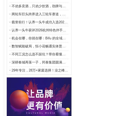
不劝多卖酒，只劝少饮酒，劲牌与经销商签《健康饮酒承
两轮车巨头跨界进入三轮车赛道，极巡科技如何以“汽车
载誉前行！认养一头牛成功入选2026杭州特色伴手礼
认养一头牛获评2026杭州特色伴手礼，本土风味受青
机会在哪，你就在哪：Bifu 的全域资产网络 Bi
数智赋能破局，恒小花畅通实体普惠金融微循环
不同工况怎么选不踩坑？带你看懂阀门一线品牌各自的优
深耕春城再落一子，邦泰集团圆满实现昆明五主城全域布
29年专注，28万+家庭选择！业之峰以“靠谱家装”