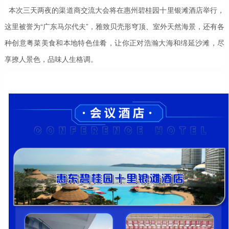
本次三天两夜的渠道商交流大会将在惠州碧桂园十里银滩酒店举行，
这里被誉为“广东马尔代夫”，雅致贝壳形穹顶、室外天然海景，还有各
种创意粤菜美食和本地特色佳肴，让你正对浩瀚大海和绵延沙滩，尽
享撩人景色，品味人生格调。