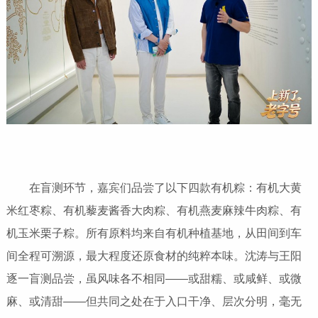
在盲测环节，嘉宾们品尝了以下四款有机粽：有机大黄
米红枣粽、有机藜麦酱香大肉粽、有机燕麦麻辣牛肉粽、有
机玉米栗子粽。所有原料均来自有机种植基地，从田间到车
间全程可溯源，最大程度还原食材的纯粹本味。沈涛与王阳
逐一盲测品尝，虽风味各不相同——或甜糯、或咸鲜、或微
麻、或清甜——但共同之处在于入口干净、层次分明，毫无