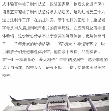
式体验百年粽子制作技艺，跟随国家级非物质文化遗产保护
项目五芳斋粽子制作技艺传承人胡建民、屠彩红感受三十六
道古法制作工序，在挑担叫卖、亲手包粽的互动中，重温老
字号从街头扁担到城市名片的百年历程。在五芳斋总店非遗
体验馆，这份匠心传承不止于嘉宾的沉浸体验，更延伸至日
常——常年开展的研学活动——“粽”横天下·非遗守艺令，吸
引着孩子们走进非遗体验馆。他们亲手裹粽、品尝粽香，
在“一叶一粽裹童心，薪火相传百年香”的浸润中，感受非遗的
温度与乐趣。粽香袅袅，薪火不熄——这，便是传承最美的
模样。