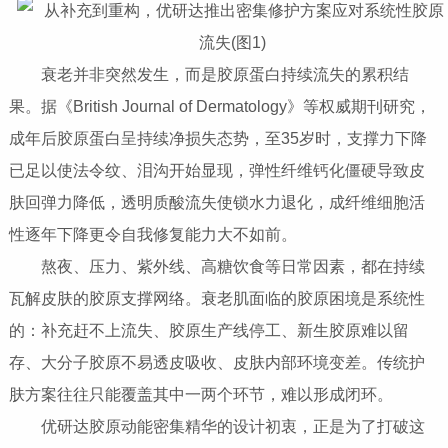
衰老并非突然发生，而是胶原蛋白持续流失的累积结
果。据《British Journal of Dermatology》等权威期刊研究，
成年后胶原蛋白呈持续净损失态势，至35岁时，支撑力下降
已足以使法令纹、泪沟开始显现，弹性纤维钙化僵硬导致皮
肤回弹力降低，透明质酸流失使锁水力退化，成纤维细胞活
性逐年下降更令自我修复能力大不如前。
熬夜、压力、紫外线、高糖饮食等日常因素，都在持续
瓦解皮肤的胶原支撑网络。衰老肌面临的胶原困境是系统性
的：补充赶不上流失、胶原生产线停工、新生胶原难以留
存、大分子胶原不易透皮吸收、皮肤内部环境变差。传统护
肤方案往往只能覆盖其中一两个环节，难以形成闭环。
优研达胶原动能密集精华的设计初衷，正是为了打破这