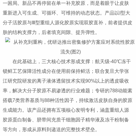
一困局。新品不再停留在单一补充胶原，而是着眼于让皮肤
重新进入可生成、可循环、可维持的动态状态。产品以I型大
分子活胶原与Ⅲ型重组人源化胶原实现双胶直补，前者提供皮
肤的结构支撑力，后者填充间隙、提升弹性。
在此基础上，三大核心技术形成支撑：航天级-40℃冻干
锁鲜工艺保障活性成分在使用前保持鲜活；联合复旦大学张
江研究院研发的离子液体透留技术实现90%以上的透皮吸收
率，解决大分子胶原不易渗透的行业难题；专研的788动能素
搭载7类营养基质与88种活性因子，持续激活皮肤自身的胶原
生成能力。该产品还拥有五项核心发明专利，涵盖重组人源
胶原蛋白制备、脐带间充质干细胞因子精华液及冻干粉制备
等方向，形成从原料到递送的完整技术壁垒。