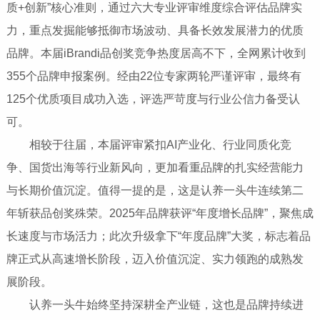
质+创新”核心准则，通过六大专业评审维度综合评估品牌实
力，重点发掘能够抵御市场波动、具备长效发展潜力的优质
品牌。本届iBrandi品创奖竞争热度居高不下，全网累计收到
355个品牌申报案例。经由22位专家两轮严谨评审，最终有
125个优质项目成功入选，评选严苛度与行业公信力备受认
可。
相较于往届，本届评审紧扣AI产业化、行业同质化竞
争、国货出海等行业新风向，更加看重品牌的扎实经营能力
与长期价值沉淀。值得一提的是，这是认养一头牛连续第二
年斩获品创奖殊荣。2025年品牌获评“年度增长品牌”，聚焦成
长速度与市场活力；此次升级拿下“年度品牌”大奖，标志着品
牌正式从高速增长阶段，迈入价值沉淀、实力领跑的成熟发
展阶段。
认养一头牛始终坚持深耕全产业链，这也是品牌持续进